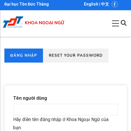
Nhảy
Đại học Tôn Đức Thắng
English
|
中文
đến
nội
KHOA NGOẠI NGỮ
dung
(TAB
ĐĂNG NHẬP
RESET YOUR PASSWORD
Primary
HOẠT
tabs
ĐỘNG)
Tên người dùng
Hãy điền tên đăng nhập ở Khoa Ngoại Ngữ của
bạn.