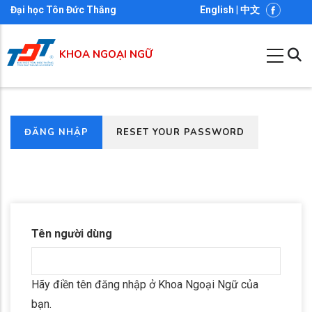
Nhảy
Đại học Tôn Đức Thắng
English
|
中文
đến
nội
KHOA NGOẠI NGỮ
dung
(TAB
ĐĂNG NHẬP
RESET YOUR PASSWORD
Primary
HOẠT
tabs
ĐỘNG)
Tên người dùng
Hãy điền tên đăng nhập ở Khoa Ngoại Ngữ của
bạn.