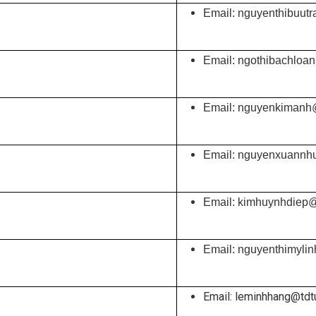
Email: nguyenthibuut
Email: ngothibachloa
Email: nguyenkimanh@
Email: nguyenxuannh
Email: kimhuynhdiep@
Email: nguyenthimyli
Email: leminhhang@tdt