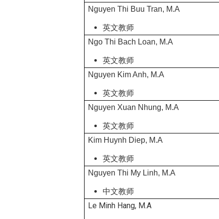
Nguyen Thi Buu Tran, M.A
英文教师
Ngo Thi Bach Loan, M.A
英文教师
Nguyen Kim Anh, M.A
英文教师
Nguyen Xuan Nhung, M.A
英文教师
Kim Huynh Diep, M.A
英文教师
Nguyen Thi My Linh, M.A
中文教师
Le Minh Hang, M.A