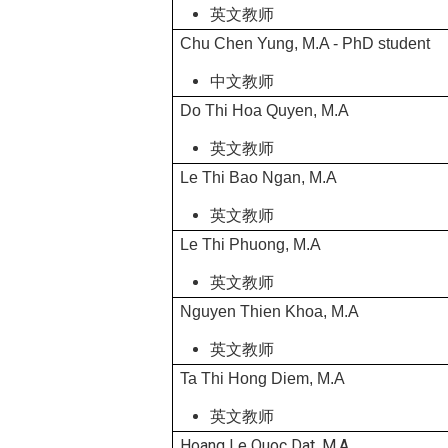
英文教师
Chu Chen Yung, M.A - PhD student
中文教师
Do Thi Hoa Quyen, M.A
英文教师
Le Thi Bao Ngan, M.A
英文教师
Le Thi Phuong, M.A
英文教师
Nguyen Thien Khoa, M.A
英文教师
Ta Thi Hong Diem, M.A
英文教师
Hoang Le Quoc Dat, M.A