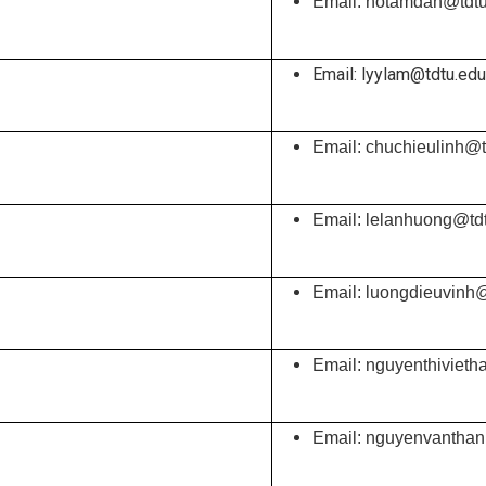
Email: hotamdan@tdtu
Email: lyylam@tdtu.edu
Email: chuchieulinh@t
Email: lelanhuong@td
Email: luongdieuvinh
Email: nguyenthivieth
Email: nguyenvanthan