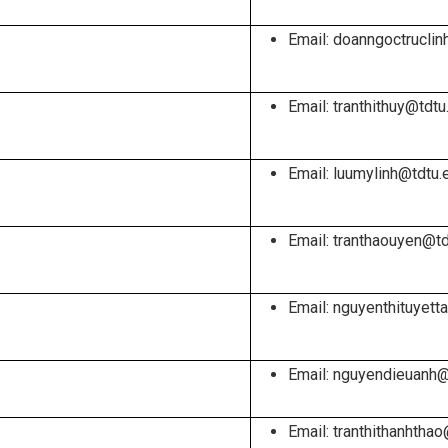
Email: doanngoctruclin
Email: tranthithuy@tdtu
Email: luumylinh@tdtu.
Email: tranthaouyen@td
Email: nguyenthituyet
Email: nguyendieuanh@
Email: tranthithanhtha