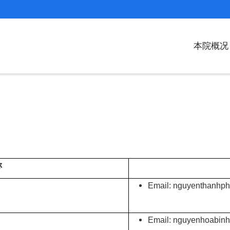
MAIN
本院概况
NAVIGAT
ZH
称
Email: nguyenthanhp
Email: nguyenhoabin