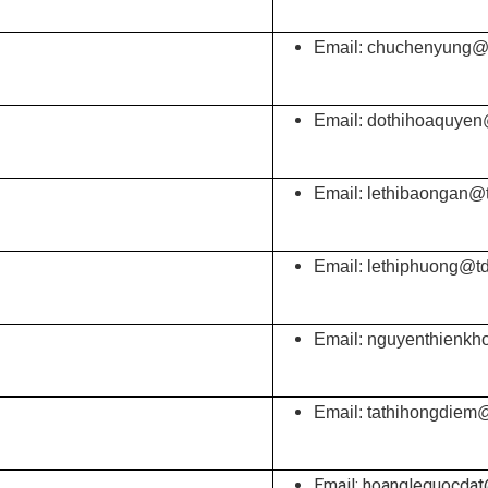
Email: chuchenyung@t
Email: dothihoaquyen
Email: lethibaongan@t
Email: lethiphuong@td
Email: nguyenthienkh
Email: tathihongdiem
Email: hoanglequocdat