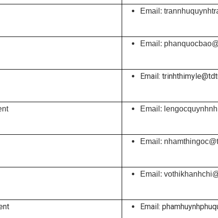
Email: trannhuquynht
Email: phanquocbao@
Email: trinhthimyle@tdt
ent
Email: lengocquynhnh
Email: nhamthingoc@t
Email: vothikhanhchi@
ent
Email: phamhuynhphuq