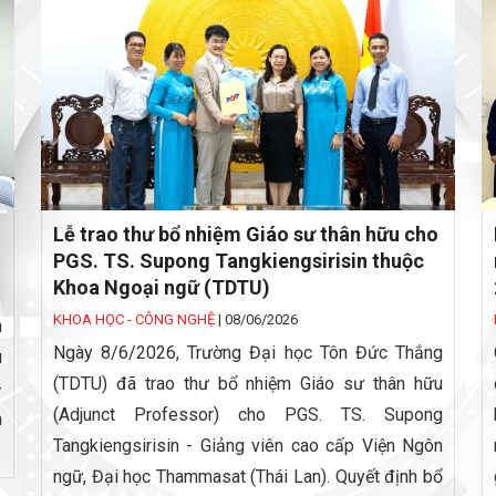
Lễ trao thư bổ nhiệm Giáo sư thân hữu cho
PGS. TS. Supong Tangkiengsirisin thuộc
Khoa Ngoại ngữ (TDTU)
KHOA HỌC - CÔNG NGHỆ
|
08/06/2026
n
Ngày 8/6/2026, Trường Đại học Tôn Đức Thắng
u
(TDTU) đã trao thư bổ nhiệm Giáo sư thân hữu
-
(Adjunct Professor) cho PGS. TS. Supong
a
Tangkiengsirisin - Giảng viên cao cấp Viện Ngôn
ngữ, Đại học Thammasat (Thái Lan). Quyết định bổ