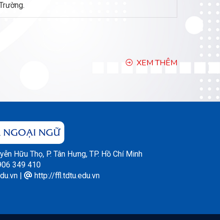
Trường.
XEM THÊM
ễn Hữu Thọ, P. Tân Hưng, TP. Hồ Chí Minh
0906 349 410
du.vn
|
http://ffl.tdtu.edu.vn