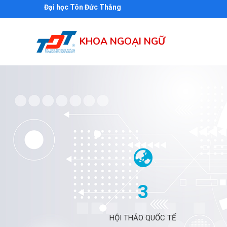
Nhảy
Đại học Tôn Đức Thắng
đến
nội
KHOA NGOẠI NGỮ
dung
3
HỘI THẢO QUỐC TẾ