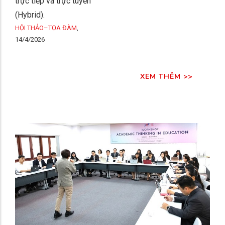
trực tiếp và trực tuyến
(Hybrid).
HỘI THẢO–TỌA ĐÀM
,
14/4/2026
XEM THÊM >>