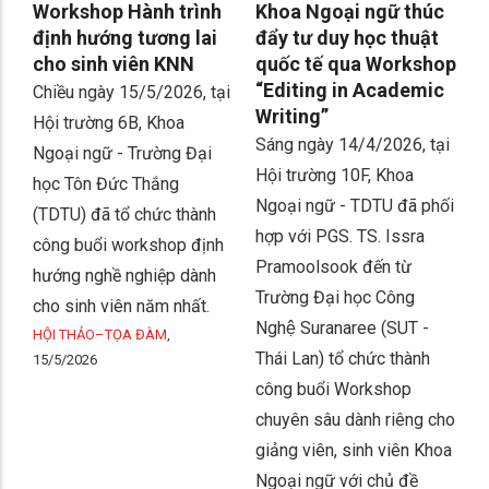
Workshop Hành trình
Khoa Ngoại ngữ thúc
định hướng tương lai
đẩy tư duy học thuật
cho sinh viên KNN
quốc tế qua Workshop
“Editing in Academic
Chiều ngày 15/5/2026, tại
Writing”
Hội trường 6B, Khoa
Sáng ngày 14/4/2026, tại
Ngoại ngữ - Trường Đại
Hội trường 10F, Khoa
học Tôn Đức Thắng
Ngoại ngữ - TDTU đã phối
(TDTU) đã tổ chức thành
hợp với PGS. TS. Issra
công buổi workshop định
Pramoolsook đến từ
hướng nghề nghiệp dành
Trường Đại học Công
cho sinh viên năm nhất.
Nghệ Suranaree (SUT -
HỘI THẢO–TỌA ĐÀM
,
Thái Lan) tổ chức thành
15/5/2026
công buổi Workshop
chuyên sâu dành riêng cho
giảng viên, sinh viên Khoa
Ngoại ngữ với chủ đề