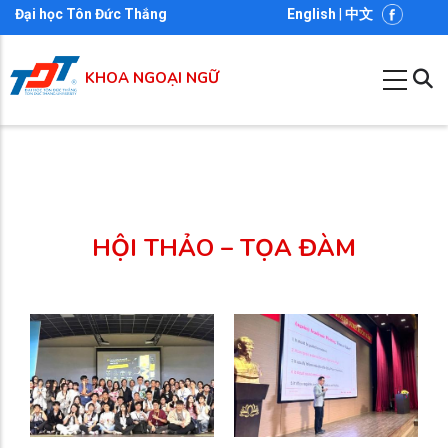
Nhảy
Đại học Tôn Đức Thắng
English
|
中文
đến
nội
KHOA NGOẠI NGỮ
dung
HỘI THẢO – TỌA ĐÀM