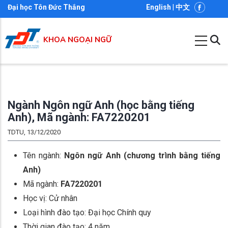
Nhảy
Đại học Tôn Đức Thắng
English
|
中文
đến
nội
KHOA NGOẠI NGỮ
dung
Ngành Ngôn ngữ Anh (học bằng tiếng
Anh), Mã ngành: FA7220201
TDTU, 13/12/2020
Tên ngành:
Ngôn ngữ Anh (chương trình bằng tiếng
Anh)
Mã ngành:
FA7220201
Học vị: Cử nhân
Loại hình đào tạo: Đại học Chính quy
Thời gian đào tạo: 4 năm