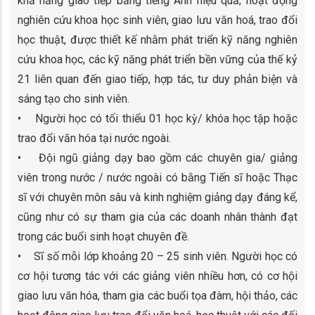
khả năng giao tiếp bằng tiếng Anh hiệu quả; hoạt động
nghiên cứu khoa học sinh viên, giao lưu văn hoá, trao đổi
học thuật, được thiết kế nhằm phát triển kỹ năng nghiên
cứu khoa học, các kỹ năng phát triển bền vững của thế kỷ
21 liên quan đến giao tiếp, hợp tác, tư duy phản biện và
sáng tạo cho sinh viên.
• Người học có tối thiểu 01 học kỳ/ khóa học tập hoặc
trao đổi văn hóa tại nước ngoài.
• Đội ngũ giảng dạy bao gồm các chuyên gia/ giảng
viên trong nước / nước ngoài có bằng Tiến sĩ hoặc Thạc
sĩ với chuyên môn sâu và kinh nghiệm giảng dạy đáng kể,
cũng như có sự tham gia của các doanh nhân thành đạt
trong các buổi sinh hoạt chuyên đề.
• Sĩ số mỗi lớp khoảng 20 – 25 sinh viên. Người học có
cơ hội tương tác với các giảng viên nhiều hơn, có cơ hội
giao lưu văn hóa, tham gia các buổi tọa đàm, hội thảo, các