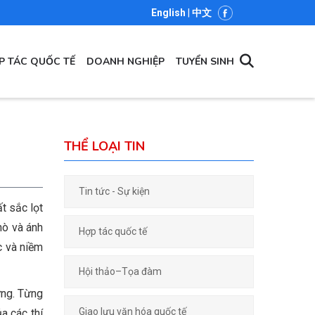
English
|
中文
P TÁC QUỐC TẾ
DOANH NGHIỆP
TUYỂN SINH
THỂ LOẠI TIN
Tin tức - Sự kiện
t sắc lọt
hò và ánh
Hợp tác quốc tế
c và niềm
Hội thảo–Tọa đàm
ứng. Từng
Giao lưu văn hóa quốc tế
a các thí