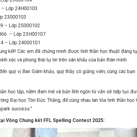
 – Lớp 24H00103
ớp 23000103
49 – Lớp 25000102
0066 – Lớp 23H00107
34 – Lớp 24000101
hung kết! Các em đã chứng minh được tinh thần học thuật đáng t
ính xác và phong thái tự tin trên sân khấu của bản thân mình.
đến quý vị Ban Giám khảo, quý thầy cô giảng viên, cùng các bạn 
hần học tập, niềm đam mê và bản lĩnh ngôn từ vẫn sẽ tiếp tục đư
ờng Đại học Tôn Đức Thắng, để cùng nhau lan tỏa tinh thần học 
spark success.”
tại Vòng Chung kết FFL Spelling Contest 2025: