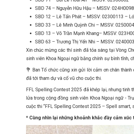
SBD 74 – Nguyễn Hữu Hậu – MSSV: 024H0098
SBD 12 – Lê Tấn Phát – MSSV: 02300113 – L
SBD 33 – Lê Minh Quỳnh Chi – MSSV: 025000
SBD 13 – Võ Trần Mạnh Khang– MSSV: 023H
SBD 63 – Trương Thị Yến Nhi – MSSV: 024000
Xin chúc mừng các thí sinh đã tỏa sáng tại Vòng C
sinh viên Khoa Ngoại ngữ bằng chính sự bình tĩnh, ch
💐 Ban Tổ chức cũng xin gửi lời cảm ơn chân thành 
đã tới tham dự và cổ vũ cho cuộc thi.
FFL Spelling Contest 2025 đã khép lại, nhưng tinh t
lửa trong cộng đồng sinh viên Khoa Ngoại ngữ - Trư
cuộc thi “FFL Spelling Contest 2025 – Spell smart, 
* Cùng nhìn lại những khoảnh khắc đầy cảm xúc 