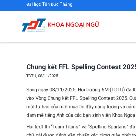
Nhảy
Đại học Tôn Đức Thắng
đến
nội
KHOA NGOẠI NGỮ
dung
Chung kết FFL Spelling Contest 2025
TDTU, 08/11/2025
Sáng ngày 08/11/2025, Hội trường 6M (TDTU) đã thực
vào Vòng Chung kết FFL Spelling Contest 2025. Cuộc 
mắt tự hào của một mùa thi đầy năng lượng và cảm xú
đam mê tiếng Anh của các bạn sinh viên Khoa Ngoại
Hai lượt thi “Team Titans” và “Spelling Spartans” 
chữ cái được đánh vần chuẩn xác, từng giây phút trê