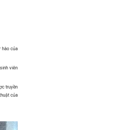
ự hào của
sinh viên
ợc truyền
thuật của