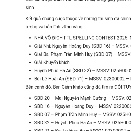
sinh.
Kết quả chung cuộc thuộc về những thí sinh đã chi
tượng và bản lĩnh vững vàng:
NHÀ VÔ ĐỊCH FFL SPELLING CONTEST 2025: M
Giải Nhì: Nguyễn Hoàng Duy (SBD 16) – MSSV
Giải Ba: Phạm Trần Minh Huy (SBD 07) – MSS
Giải Khuyến khích:
Huỳnh Phúc Hà An (SBD 32) – MSSV: 025H000
Bùi Lê Hoài An (SBD 71) – MSSV: 02300002 –
Bên cạnh đó, Ban Giám khảo cũng đã tìm ra ĐỘI 
SBD 20 – Mai Nguyễn Mạnh Cường – MSSV: 0
SBD 16 – Nguyễn Hoàng Duy – MSSV: 022000
SBD 07 – Phạm Trần Minh Huy – MSSV: 025H
SBD 32 – Huỳnh Phúc Hà An – MSSV: 025H00
SBD 71 – Bùi Lê Hoài An – MSSV: 02300002 