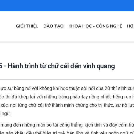
MAIN
GIỚI THIỆU
ĐÀO TẠO
KHOA HỌC - CÔNG NGHỆ
HỢ
NAVIGATION
 - Hành trình từ chữ cái đến vinh quang
 sự bùng nổ với không khí học thuật sôi nổi của 20 thí sinh xuấ
thi đã khép lại với những tràng pháo tay nồng nhiệt, tiếng reo 
c, nơi từng chữ cái trở thành minh chứng cho tri thức, sự nỗ lự
 ngữ.
đã mang đến những màn so tài căng thẳng, kịch tính và đầy cảm h
n sân khấu đều thể hiện trí tuệ, bản lĩnh và tình yêu ngôn ngữ củ