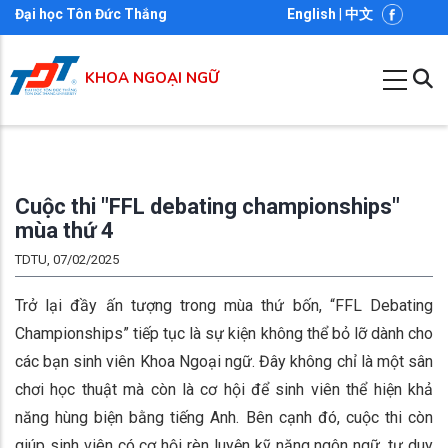
Nhảy
Đại học Tôn Đức Thắng
English
|
中文
đến
nội
KHOA NGOẠI NGỮ
dung
Cuộc thi "FFL debating championships"
mùa thứ 4
TDTU, 07/02/2025
Trở lại đầy ấn tượng trong mùa thứ bốn, “FFL Debating
Championships” tiếp tục là sự kiện không thể bỏ lỡ dành cho
các bạn sinh viên Khoa Ngoại ngữ. Đây không chỉ là một sân
chơi học thuật mà còn là cơ hội để sinh viên thể hiện khả
năng hùng biện bằng tiếng Anh. Bên cạnh đó, cuộc thi còn
giúp sinh viên có cơ hội rèn luyện kỹ năng ngôn ngữ, tư duy