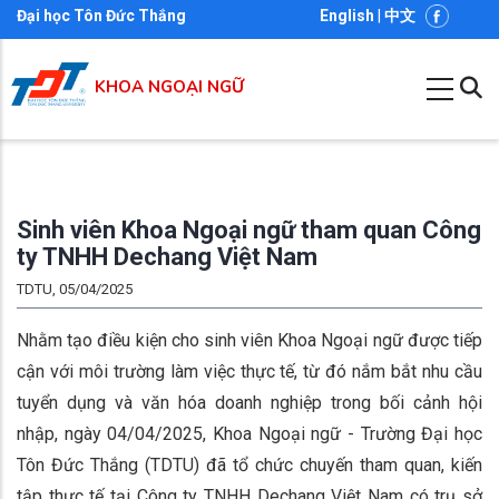
Nhảy
Đại học Tôn Đức Thắng
English
|
中文
đến
nội
KHOA NGOẠI NGỮ
dung
Sinh viên Khoa Ngoại ngữ tham quan Công
ty TNHH Dechang Việt Nam
TDTU, 05/04/2025
Nhằm tạo điều kiện cho sinh viên Khoa Ngoại ngữ được tiếp
cận với môi trường làm việc thực tế, từ đó nắm bắt nhu cầu
tuyển dụng và văn hóa doanh nghiệp trong bối cảnh hội
nhập, ngày 04/04/2025, Khoa Ngoại ngữ - Trường Đại học
Tôn Đức Thắng (TDTU) đã tổ chức chuyến tham quan, kiến
tập thực tế tại Công ty TNHH Dechang Việt Nam có trụ sở