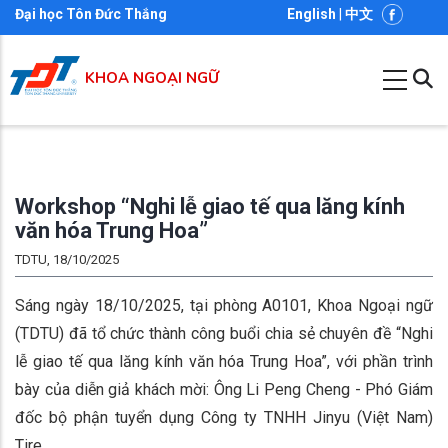
Nhảy
Đại học Tôn Đức Thắng
English
|
中文
đến
nội
KHOA NGOẠI NGỮ
dung
Workshop “Nghi lễ giao tế qua lăng kính
văn hóa Trung Hoa”
TDTU, 18/10/2025
Sáng ngày 18/10/2025, tại phòng A0101, Khoa Ngoại ngữ
(TDTU) đã tổ chức thành công buổi chia sẻ chuyên đề “Nghi
lễ giao tế qua lăng kính văn hóa Trung Hoa”, với phần trình
bày của diễn giả khách mời: Ông Li Peng Cheng - Phó Giám
đốc bộ phận tuyển dụng Công ty TNHH Jinyu (Việt Nam)
Tire.